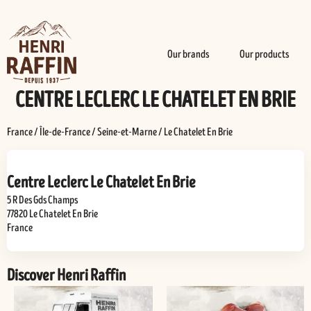
Our brands
Our products
CENTRE LECLERC LE CHATELET EN BRIE
France
/
Île-de-France
/
Seine-et-Marne
/
Le Chatelet En Brie
Centre Leclerc Le Chatelet En Brie
5 R Des Gds Champs
77820
Le Chatelet En Brie
France
Discover Henri Raffin