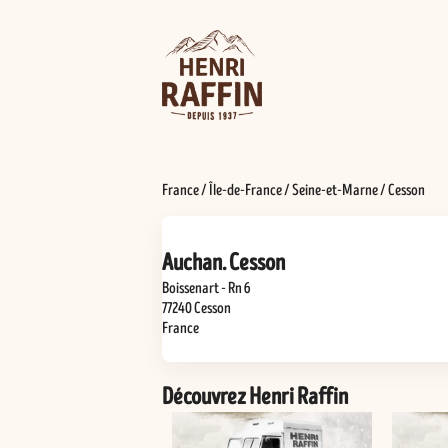
France
/
Île-de-France
/
Seine-et-Marne
/
Cesson
Auchan. Cesson
Boissenart - Rn 6
77240
Cesson
France
Découvrez Henri Raffin